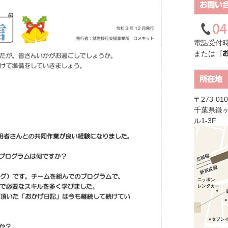
お問い
電話受付時
または
『
所在地
〒273-010
千葉県鎌ヶ
ル1-3F