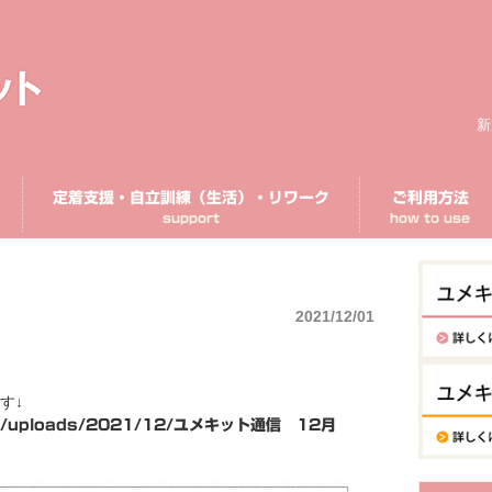
新
定着支援・自立訓練（生活）・リワーク
ご利用方法
support
how to use
2021/12/01
す↓
tent/uploads/2021/12/ユメキット通信 12月