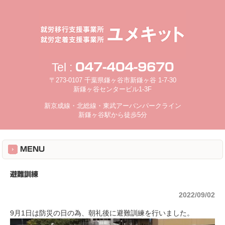
Tel :
047-404-9670
〒273-0107 千葉県鎌ヶ谷市新鎌ヶ谷 1-7-30
新鎌ヶ谷センタービル1-3F
新京成線・北総線・東武アーバンパークライン
新鎌ヶ谷駅から徒歩5分
MENU
避難訓練
2022/09/02
9月1日は防災の日の為、朝礼後に避難訓練を行いました。