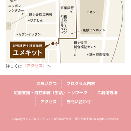
詳しくは
へ
『アクセス』
ごあいさつ
プログラム内容
定着支援・自立訓練（生活）・リワーク
ご利用方法
アクセス
お問い合わせ
Copyright © 2026 ユメキット | 就労移行支援・就労定着支援 All rights Reserved.