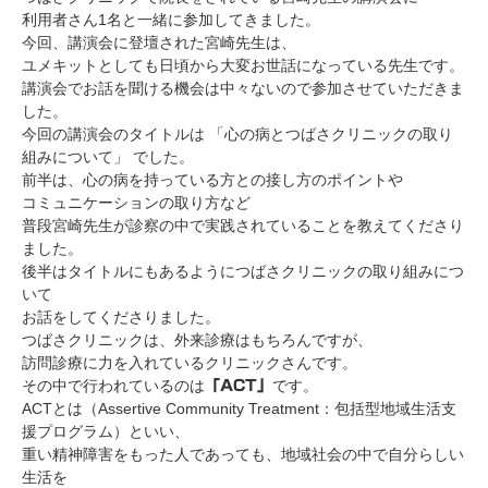
利用者さん1名と一緒に参加してきました。
今回、講演会に登壇された宮崎先生は、
ユメキットとしても日頃から大変お世話になっている先生です。
講演会でお話を聞ける機会は中々ないので参加させていただきま
した。
今回の講演会のタイトルは 「心の病とつばさクリニックの取り
組みについて」 でした。
前半は、心の病を持っている方との接し方のポイントや
コミュニケーションの取り方など
普段宮崎先生が診察の中で実践されていることを教えてくださり
ました。
後半はタイトルにもあるようにつばさクリニックの取り組みにつ
いて
お話をしてくださりました。
つばさクリニックは、外来診療はもちろんですが、
訪問診療に力を入れているクリニックさんです。
その中で行われているのは
です。
「ACT」
ACTとは（Assertive Community Treatment：包括型地域生活支
援プログラム）といい、
重い精神障害をもった人であっても、地域社会の中で自分らしい
生活を