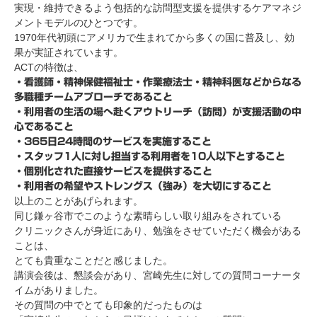
実現・維持できるよう包括的な訪問型支援を提供するケアマネジ
メントモデルのひとつです。
1970年代初頭にアメリカで生まれてから多くの国に普及し、効
果が実証されています。
ACTの特徴は、
・看護師・精神保健福祉士・作業療法士・精神科医などからなる
多職種チームアプローチであること
・利用者の生活の場へ赴くアウトリーチ（訪問）が支援活動の中
心であること
・365日24時間のサービスを実施すること
・スタッフ1人に対し担当する利用者を10人以下とすること
・個別化された直接サービスを提供すること
・利用者の希望やストレングス（強み）を大切にすること
以上のことがあげられます。
同じ鎌ヶ谷市でこのような素晴らしい取り組みをされている
クリニックさんが身近にあり、勉強をさせていただく機会がある
ことは、
とても貴重なことだと感じました。
講演会後は、懇談会があり、宮崎先生に対しての質問コーナータ
イムがありました。
その質問の中でとても印象的だったものは