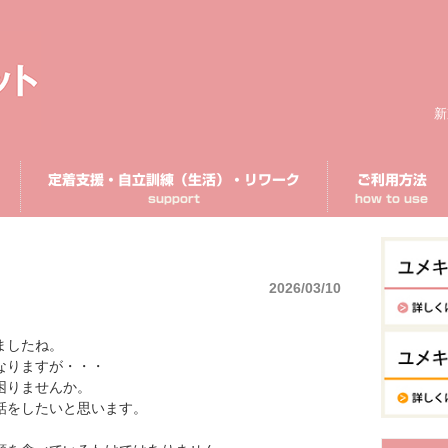
新
定着支援・自立訓練（生活）・リワーク
ご利用方法
support
how to use
2026/03/10
ましたね。
なりますが・・・
困りませんか。
話をしたいと思います。