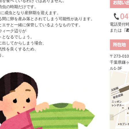
類を食べているわけではありません。
お問い
幼虫の時期だけです。
前に成虫となり産卵期を迎えます。
る間に卵を産み落とされてしまう可能性があります。
電話受付時
とエサと一緒に保管しているようなものです。
または
『
ウィーク辺りが
トとなるでしょう。
に出してからしまう場合、
所在地
気性を良くするため、
う。
〒273-010
千葉県鎌ヶ
ル1-3F