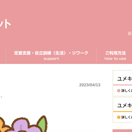
新
定着支援・自立訓練（生活）・リワーク
ご利用方法
support
how to use
2023/04/13
た。