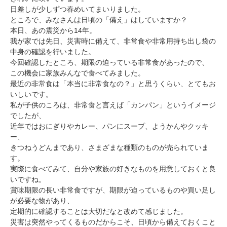
日差しが少しずつ春めいてまいりました。
ところで、みなさんは日頃の「備え」はしていますか？
本日、あの震災から14年。
我が家では先日、災害時に備えて、非常食や非常用持ち出し袋の
中身の確認を行いました。
今回確認したところ、期限の迫っている非常食があったので、
この機会に家族みんなで食べてみました。
最近の非常食は「本当に非常食なの？」と思うくらい、とてもお
いしいです。
私が子供のころは、非常食と言えば「カンパン」というイメージ
でしたが、
近年ではおにぎりやカレー、パンにスープ、ようかんやクッキ
ー、
きつねうどんまであり、さまざまな種類のものが売られていま
す。
実際に食べてみて、自分や家族の好きなものを用意しておくと良
いですね。
賞味期限の長い非常食ですが、期限が迫っているものや買い足し
が必要な物があり、
定期的に確認することは大切だなと改めて感じました。
災害は突然やってくるものだからこそ、日頃から備えておくこと