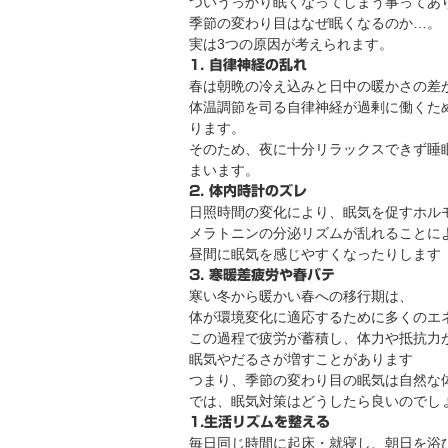
ついうっかり眠くなってしまう事ってあ
季節の変わり目はなぜ眠くなるのか…。
実は3つの原因が考えられます。
1. 自律神経の乱れ
春は朝晩の冷え込みと日中の暖かさの差
体温調節を司る自律神経が過剰に働くた
ります。
そのため、夜に十分リラックスできず睡
まいます。
2. 体内時計のズレ
日照時間の変化により、眠気を促すホル
メラトニンの分泌リズムが乱れることに
昼間に眠気を感じやすくなったりします
3. 寒暖差疲労や春バテ
寒い冬から暖かい春への移行期は、
体が環境変化に適応するために多くのエ
この過程で疲労が蓄積し、体力や抵抗力
眠気やだるさが増すことがあります
つまり、季節の変わり目の眠気は自然な
では、眠気対策はどうしたら良いのでし
1.生活リズムを整える
毎日同じ時間に起床・就寝し、朝日を浴