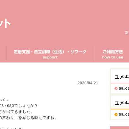
新
定着支援・自立訓練（生活）・リワーク
ご利用方法
support
how to use
2026/04/21
した。
ている頃でしょうか？
さが出てきました。
の変わり目を感じる時期ですね。