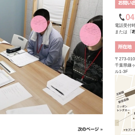
お問い
電話受付時
または
『
所在地
〒273-010
千葉県鎌ヶ
ル1-3F
次のページ »