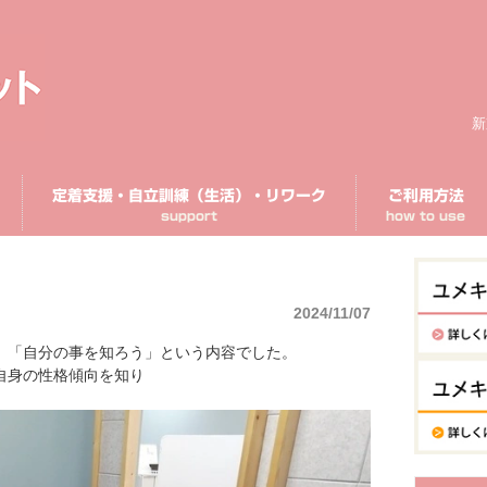
新
定着支援・自立訓練（生活）・リワーク
ご利用方法
support
how to use
2024/11/07
、「自分の事を知ろう」という内容でした。
自身の性格傾向を知り