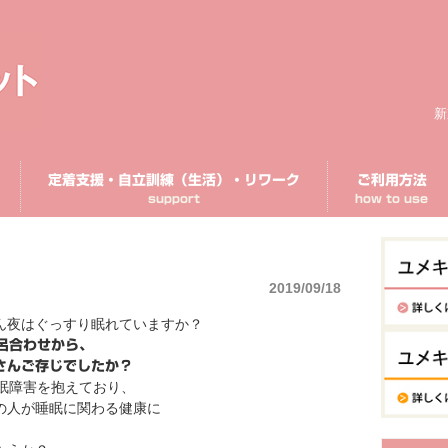
新
定着支援・自立訓練（生活）・リワーク
ご利用方法
support
how to use
2019/09/18
ん夜はぐっすり眠れていますか？
呂合わせから、
さんご存じでしたか？
眠障害を抱えており、
の人が睡眠に関わる健康に