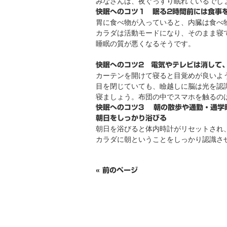
みなさんは、夜ぐっすり眠れているでし
快眠へのコツ１ 眠る2時間前には食事
胃に食べ物が入っていると、内臓は食べ
カラダは活動モードになり、そのまま寝
睡眠の質が悪くなるそうです。
快眠へのコツ2 電気やテレビは消して
カーテンを開けて寝ると目覚めが良いよ
目を閉じていても、瞼越しに脳は光を認
寝ましょう。布団の中でスマホを触るの
快眠へのコツ3 朝の散歩や通勤・通学
朝日をしっかり浴びる
朝日を浴びると体内時計がリセットされ
カラダに朝ということをしっかり認識さ
« 前のページ