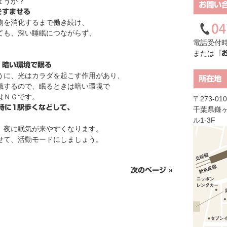
ょうか？
お問い
をすませる
物を消化するまで働き続け、
ても、深い睡眠につながらず、
電話受付時
または
『
、暗い環境で眠る
うに、光はカラダを起こす作用があり、
所在地
識するので、眠るときは暗い環境で
はＮＧです。
〒273-010
時に1駅歩くなどして、
千葉県鎌ヶ
ル1-3F
、夜に眠気が来やすくなります。
せて、活動モードにしましょう。
次のページ »